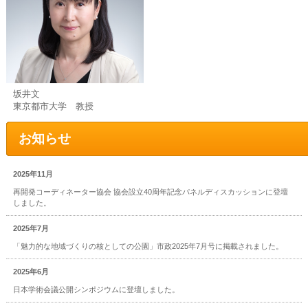
坂井文
東京都市大学 教授
お知らせ
Information
2025年11月
再開発コーディネーター協会 協会設立40周年記念パネルディスカッションに登壇
しました。
2025年7月
「魅力的な地域づくりの核としての公園」市政2025年7月号に掲載されました。
2025年6月
日本学術会議公開シンポジウムに登壇しました。