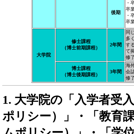
・
卒
後期
・
卒
同
多
修士課程
2年間
す
（博士前期課程）
て
大学院
修
海
博士課程
3年間
会
（博士後期課程）
修
1. 大学院の「入学者
ポリシー）」・「教育
ムポリシー）」・「学