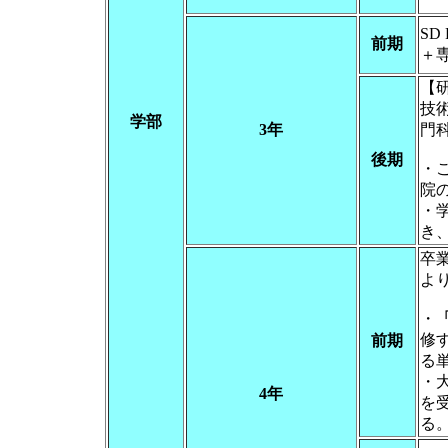
SD
前期
＋
【
技術
学部
3年
門
後期
・
院
・
き
卒
よ
・
修
前期
る
・
4年
を
る