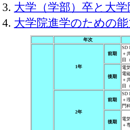
大学（学部）卒と大学
大学院進学のための能
年次
SD
前期
＋
目
1年
電気
電
後期
＋
目
SD
前期
＋
門
2年
電気
後期
＋