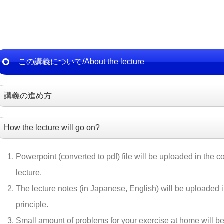
この講義について/About the lecture
講義の進め方
How the lecture will go on?
Powerpoint (converted to pdf) file will be uploaded in
the c
lecture.
The lecture notes (in Japanese, English) will be uploaded in
principle.
Small amount of problems for your exercise at home will be g