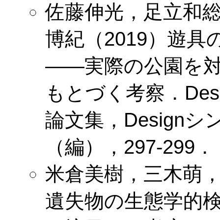
佐藤伸光，足立和
博紀（2019）遊
——実際の公園を
もとづく考察．Desi
論文集，Design
（編），297-299．
米倉美樹，三木萌，
遺失物の生態学的