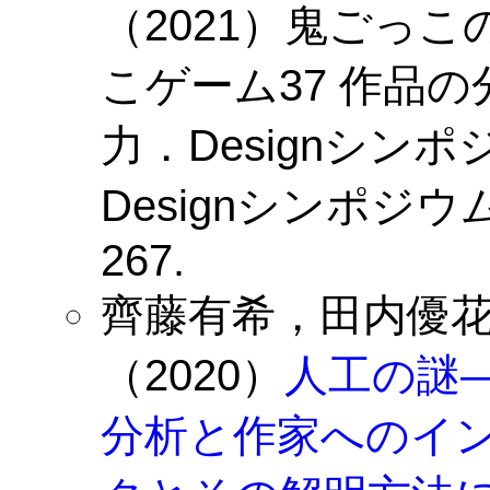
（2021）
鬼ごっこ
こゲーム37 作品
力．Designシン
Designシンポジウ
267.
齊藤有希，田内優
（2020）
人工の謎
分析と作家へのイ