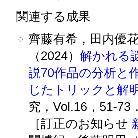
関連する成果
齊藤有希，田内優
（2024）
解かれる
説70作品の分析と
じたトリックと解
究，Vol.16，51-73．do
［訂正のお知らせ