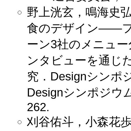
野上洸玄，鳴海史弘
食のデザイン——
ーン3社のメニュ
ンタビューを通じ
究．Designシン
Designシンポジウ
262.
刈谷佑斗，小森花