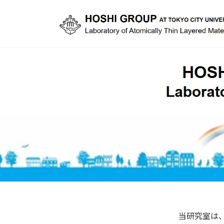
コ
ナ
ン
ビ
テ
ゲ
ン
ー
ツ
シ
へ
ョ
ス
ン
キ
に
ッ
移
プ
動
当研究室は