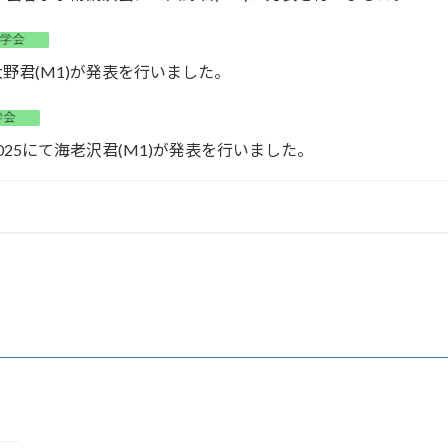
て大野君(M1)が発表を行いました。
eek 2025にて海老沢君(M1)が発表を行いました。
NTGにて時村君(M2)が発表を行いました。
学会秋季学術講演会にて海老沢君(M1)が発表を行いました。
が池谷科学技術振興財団の研究助成に採択されました。