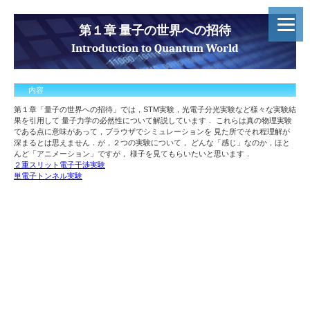
第１章 量子の世界への招待
Introduction to Quantum World
内容
第１章「量子の世界への招待」では，STM実験，光電子分光実験など様々な実験結
果を引用して 量子力学の必然性について解説しています． これらは真の物理実験
である点に意味があって，ブラウザでシミュレーションを 見た所でそれ程理解が
深まるとは思えません．が，２つの実験について， どんな「感じ」なのか，ほと
んど「アニメーション」ですが， 様子を見てもらいたいと思います．
２重スリット電子干渉実験
単電子トンネル実験