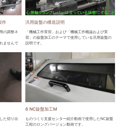
製作
汎用旋盤の構造説明
用の調整ネ
「機械工作実習」および「機械工作概論および実
習」の旋盤加工のテーマで使用している汎用旋盤の
れませんで
説明です。
6 NC旋盤加工M
した切り出
ものつくり支援センター紹介動画で使用したNC旋盤
工程のロングバージョン動画です。