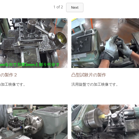
1
of
2
Next
トの製作２
凸型試験片の製作
の加工映像です。
汎用旋盤での加工映像です。