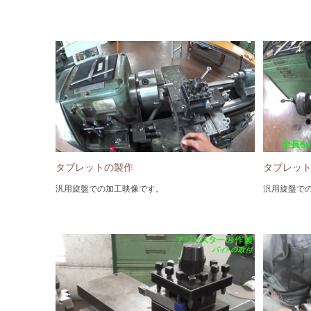
タブレットの製作
タブレッ
汎用旋盤での加工映像です。
汎用旋盤で