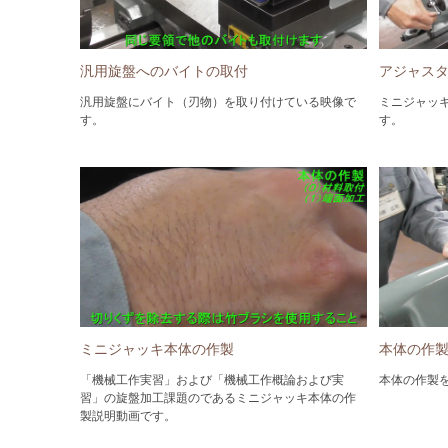
汎用旋盤へのバイトの取付
アジャス
汎用旋盤にバイト（刃物）を取り付けている映像で
ミニジャッ
す。
す。
ミニジャッキ本体の作製
本体の作
「機械工作実習」および「機械工作概論および実
本体の作製
習」の旋盤加工課題のであるミニジャッキ本体の作
製説明動画です。