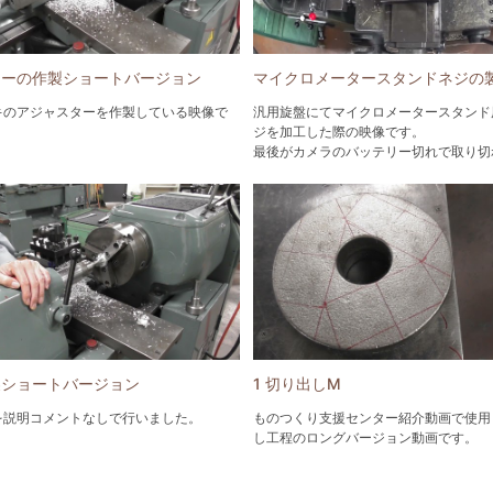
ターの作製ショートバージョン
マイクロメータースタンドネジの
キのアジャスターを作製している映像で
汎用旋盤にてマイクロメータースタンド
ジを加工した際の映像です。
最後がカメラのバッテリー切れで取り切
した。
製ショートバージョン
1 切り出しM
を説明コメントなしで行いました。
ものつくり支援センター紹介動画で使用
し工程のロングバージョン動画です。