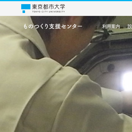
コ
ン
テ
ン
利用案内
設
ツ
へ
ス
キ
ッ
プ