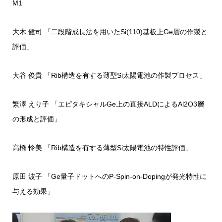
M1
大木 健司 「二段階成長法を用いたSi(110)基板上Ge層の作製と
評価」
大谷 俊貴 「Rib構造を有する薄型Si太陽電池の作製プロセス」
繁澤 えり子 「エピタキシャルGe上の直接ALDによるAl2O3層
の形成と評価」
高橋 怜美 「Rib構造を有する薄型Si太陽電池の特性評価」
原田 波子 「Ge量子ドットへのP-Spin-on-Dopingが発光特性に
与える効果」