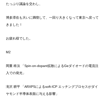
たっぷり議論を交わし、
博多滞在も大いに満喫して、一回り大きくなって東京へ戻って
きました！
お疲れ様でした。
M2
岡重 柊汰 「Spin-on-dopant拡散によるGeダイオードの電流注
入での発光」
滝沢 耕平 「ARXPSによるsoft-ICP エッチングプロセスがダイ
ヤモンド半導体表面に与える影響」