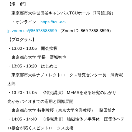
【場 所】
東京都市大学世田谷キャンパスTCUホール（7号館1階）
・オンライン
https://tcu-ac-
jp.zoom.us/j/86978583599
（Zoom ID: 869 7858 3599）
【プログラム】
・13:00～13:05 開会挨拶
東京都市大学 学長 野城智也
・13:05～13:20 はじめに
東京都市大学ナノエレクトロニクス研究センター長 澤野憲
太郎
・13:20～14:05 《特別講演》 MEMSを巡る研究の広がり ―
光からバイオまでの応用と国際展開―
東京都市大学 特別教授（東京大学名誉教授） 藤田博之
・14:05～14:40 〈招待講演〉 強磁性体／半導体・圧電体ヘテ
ロ接合が拓くスピントロニクス技術