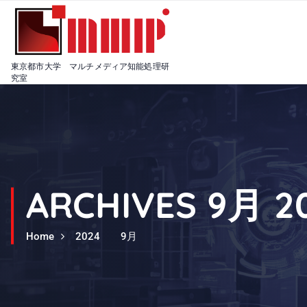
S
k
i
p
t
東京都市大学 マルチメディア知能処理研
o
究室
c
o
n
t
e
n
t
ARCHIVES 9月 2
Home
2024
9月