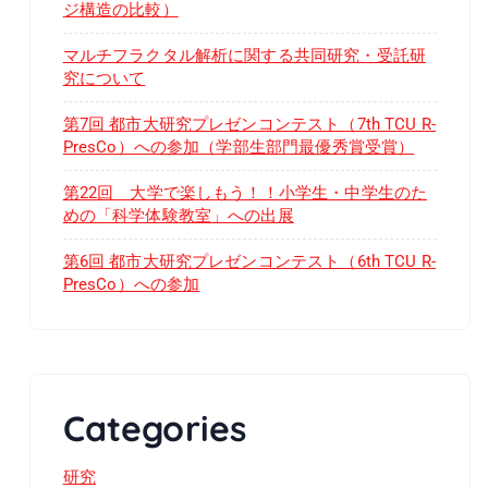
ジ構造の比較）
マルチフラクタル解析に関する共同研究・受託研
究について
第7回 都市大研究プレゼンコンテスト（7th TCU R-
PresCo）への参加（学部生部門最優秀賞受賞）
第22回 大学で楽しもう！！小学生・中学生のた
めの「科学体験教室」への出展
第6回 都市大研究プレゼンコンテスト（6th TCU R-
PresCo）への参加
Categories
研究