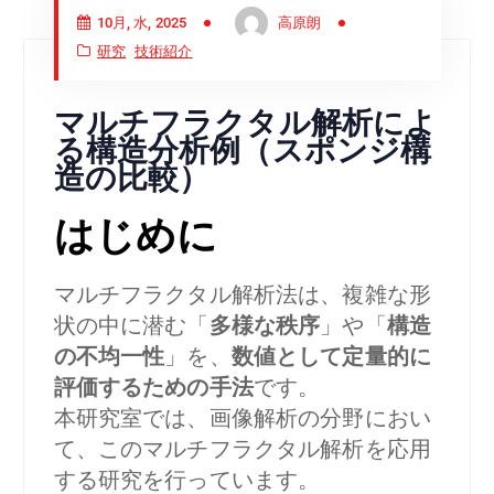
10月, 水, 2025
高原朗
研究
技術紹介
マルチフラクタル解析によ
る構造分析例（スポンジ構
造の比較）
はじめに
マルチフラクタル解析法は、複雑な形
状の中に潜む「
多様な秩序
」や「
構造
の不均一性
」を、
数値として定量的に
評価するための手法
です。
本研究室では、画像解析の分野におい
て、このマルチフラクタル解析を応用
する研究を行っています。