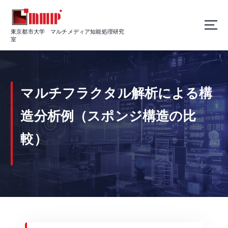
S
k
i
東京都市大学 マルチメディア知能処理研究
p
室
t
o
c
o
マルチフラクタル解析による構
n
t
e
造分析例（スポンジ構造の比
n
t
較）