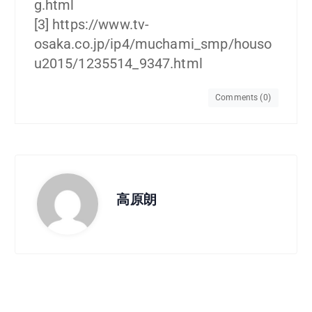
g.html
[3] https://www.tv-
osaka.co.jp/ip4/muchami_smp/houso
u2015/1235514_9347.html
Comments (0)
高原朗