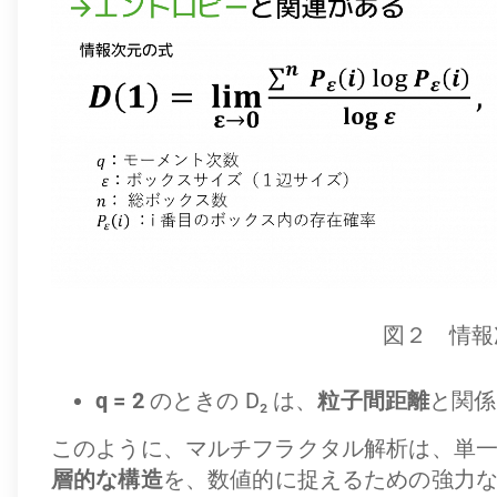
図２ 情報
q = 2
のときの D₂ は、
粒子間距離
と関係
このように、マルチフラクタル解析は、単
層的な構造
を、数値的に捉えるための強力