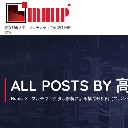
S
k
i
p
t
東京都市大学 マルチメディア知能処理研
o
究室
c
o
n
t
e
n
t
ALL POSTS BY
Home
マルチフラクタル解析による構造分析例（スポン