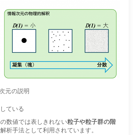
次元の説明
している
一の数値では表しきれない
粒子や粒子群の階
な解析手法として利用されています。