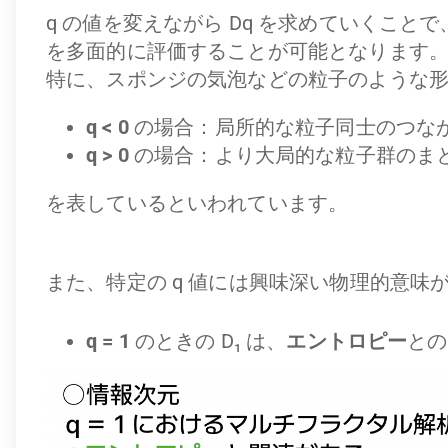
q の値を変えながら Dq を求めていくこ
を多面的に評価することが可能となります
特に、スポンジの気泡などの粒子のような
q < 0
の場合：局所的な粒子同士のつな
q > 0
の場合：より大局的な粒子群のま
を表しているといわれています。
また、特定の q 値には興味深い物理的意味
q = 1
のときの D₁ は、
エントロピー
との