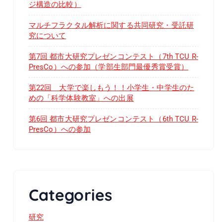
ジ構造の比較）
マルチフラクタル解析に関する共同研究・受託研
究について
第7回 都市大研究プレゼンコンテスト（7th TCU R-
PresCo）への参加（学部生部門最優秀賞受賞）
第22回 大学で楽しもう！！小学生・中学生のた
めの「科学体験教室」への出展
第6回 都市大研究プレゼンコンテスト（6th TCU R-
PresCo）への参加
Categories
研究