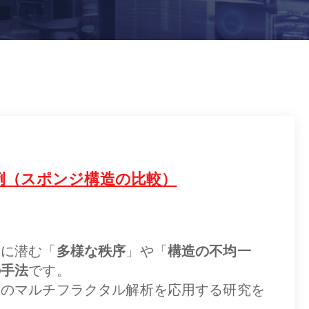
例（スポンジ構造の比較）
中に潜む「
多様な秩序
」や「
構造の不均一
の手法
です。
このマルチフラクタル解析を応用する研究を