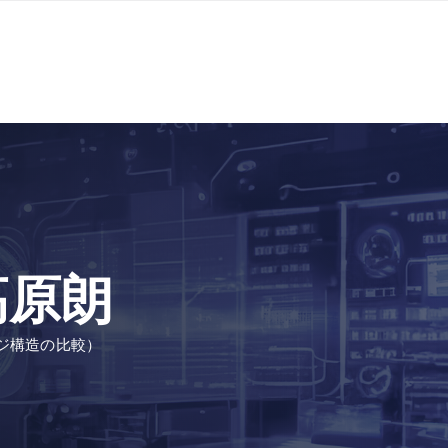
 高原朗
ジ構造の比較）