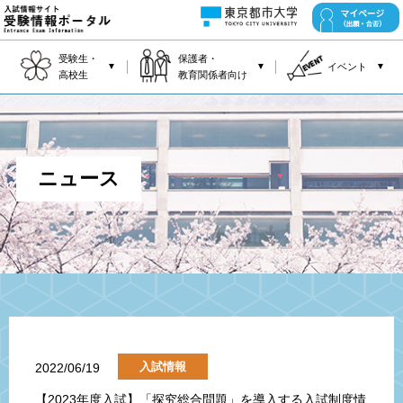
受験生・
保護者・
▼
▼
イベント
▼
高校生
教育関係者向け
ニュース
入試情報
2022/06/19
【2023年度入試】「探究総合問題」を導入する入試制度情