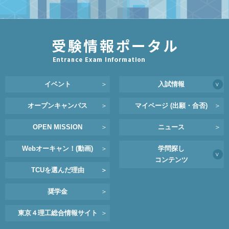
＞
イベント
入試情報
＞
＞
＞
オープンキャンパス
マイページ (出願・合否)
＞
＞
OPEN MISSION
ニュース
＞
Webオーキャン！(動画)
学問探し
＞
コンテンツ
＞
＞
TCUを選んだ理由
＞
奨学金
＞
東京４理工総合情報サイト